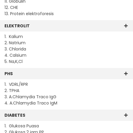
11. Globulin
12. CHE
13. Protein elektroforesis
ELEKTROLIT
1. Kalium
2. Natrium
3. Chlorida
4. Calsium
5. Na,K,Cl
PHS
1. VDRL/RPR
2. TPHA
3. A.Chlamydia Traco IgG
4. A.Chlamydia Traco IgM
DIABETES
1. Glukosa Puasa
2. Glukosa 2 jam PP