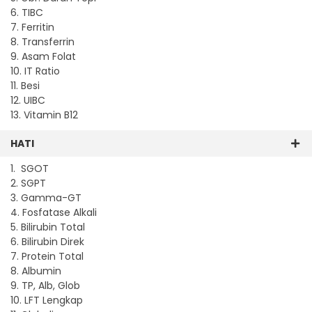
6. TIBC
7. Ferritin
8. Transferrin
9. Asam Folat
10. IT Ratio
11. Besi
12. UIBC
13. Vitamin B12
HATI
1. SGOT
2. SGPT
3. Gamma-GT
4. Fosfatase Alkali
5. Bilirubin Total
6. Bilirubin Direk
7. Protein Total
8. Albumin
9. TP, Alb, Glob
10. LFT Lengkap